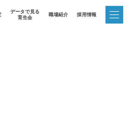
データで見る
度
職場紹介
採用情報
育生会