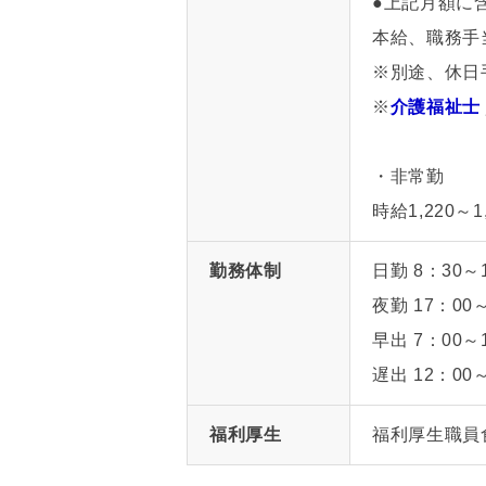
●上記月額に
本給、職務手
※別途、休日手
※
介護福祉士
・非常勤
時給1,220
勤務体制
日勤 8：30～
夜勤 17：00
早出 7：00～
遅出 12：00
福利厚生
福利厚生職員