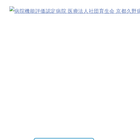
育
生
会
総
合
採
用
サ
イ
ト