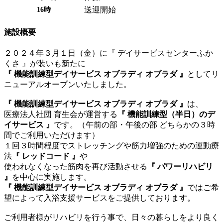
送迎開始
16時
施設概要
２０２４年３月１日（金）に『 デイサービスセンターふか
くさ 』が装いも新たに
『 機能訓練型デイサービス オブラディ オブラダ 』
としてリ
ニューアルオープンいたしました。
『 機能訓練型デイサービス オブラディ オブラダ 』
は、
医療法人社団 育生会が運営する
『 機能訓練型（半日）のデ
イサービス 』
です。（午前の部・午後の部 どちらかの３時
間でご利用いただけます）
１回３時間程度でストレッチングや筋力増強のための運動療
法
『 レッドコード 』
や
使われなくなった筋肉を再び活動させる
『 パワーリハビリ
』
を中心に実施します。
『 機能訓練型デイサービス オブラディ オブラダ 』
ではご希
望によって入浴支援サービスをご提供しております。
ご利用者様がリハビリを行う事で、日々の暮らしをより良く